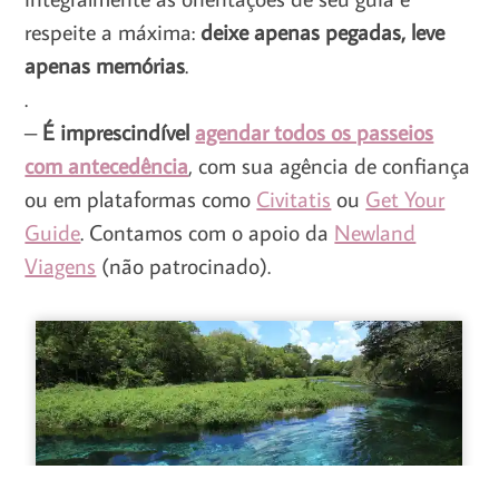
respeite a máxima:
deixe apenas pegadas, leve
apenas memórias
.
.
–
É imprescindível
agendar todos os passeios
com antecedência
, com sua agência de confiança
ou em plataformas como
Civitatis
ou
Get Your
Guide
. Contamos com o apoio da
Newland
Viagens
(não patrocinado).