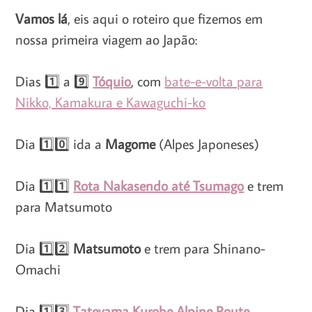
Vamos lá
, eis aqui o roteiro que fizemos em
nossa primeira viagem ao Japão:
Dias 1️⃣ a 9️⃣
Tóquio
, com
bate-e-volta para
Nikko, Kamakura e Kawaguchi-ko
Dia 1️⃣0️⃣ ida a
Magome
(Alpes Japoneses)
Dia 1️⃣1️⃣
Rota Nakasendo até Tsumago
e trem
para Matsumoto
Dia 1️⃣2️⃣
Matsumoto
e trem para Shinano-
Omachi
Dia 1️⃣3️⃣
Tateyama Kurobe Alpine Route
,