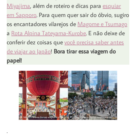
Miyajima
, além de roteiro e dicas para
esquiar
em Sapporo
. Para quem quer sair do óbvio, sugiro
os encantadores vilarejos de
Magome e Tsumago
a
Rota Alpina Tateyama-Kurobe
. E não deixe de
conferir dez coisas que
você precisa saber antes
de viajar ao Japão
!
Bora tirar essa viagem do
papel!
.