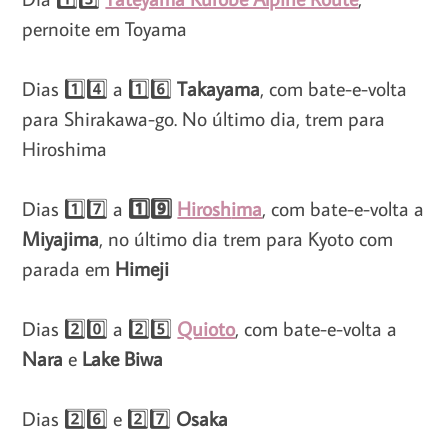
pernoite em Toyama
Dias 1️⃣4️⃣ a 1️⃣6️⃣
Takayama
, com bate-e-volta
para Shirakawa-go. No último dia, trem para
Hiroshima
Dias 1️⃣7️⃣ a
1️⃣9️⃣
Hirosh
ima
, com bate-e-volta a
Miyajima
, no último dia trem para Kyoto com
parada em
Himeji
Dias 2️⃣0️⃣ a 2️⃣5️⃣
Quioto
, com bate-e-volta a
Nara
e
Lake Biwa
Dias 2️⃣6️⃣ e 2️⃣7️⃣
Osaka