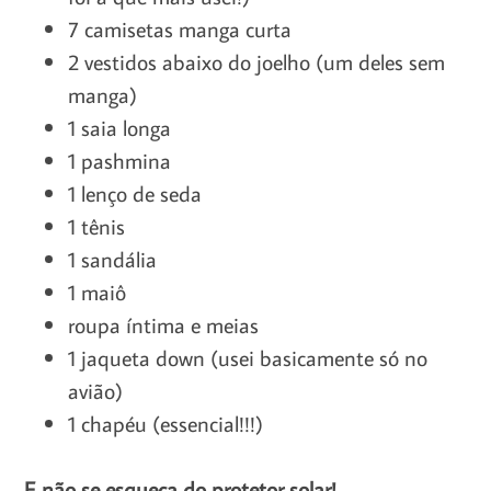
7 camisetas manga curta
2 vestidos abaixo do joelho (um deles sem
manga)
1 saia longa
1 pashmina
1 lenço de seda
1 tênis
1 sandália
1 maiô
roupa íntima e meias
1 jaqueta down (usei basicamente só no
avião)
1 chapéu (essencial!!!)
E não se esqueça do protetor solar!