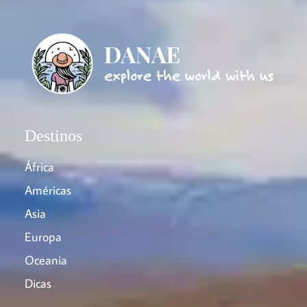
Destinos
África
Américas
Asia
Europa
Oceania
Dicas