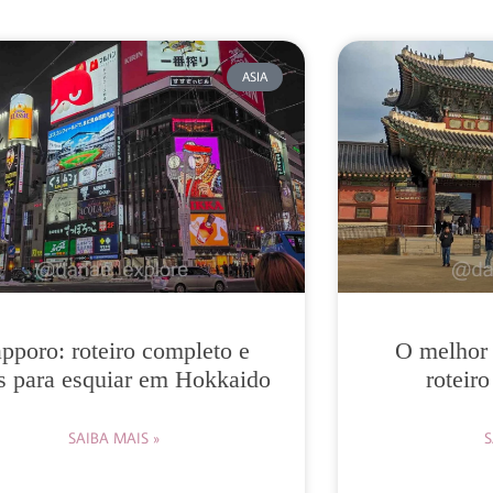
ASIA
pporo: roteiro completo e
O melhor 
s para esquiar em Hokkaido
roteiro
SAIBA MAIS »
S