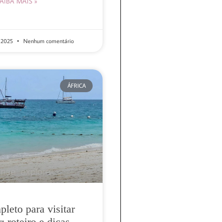
AIBA MAIS »
e 2025
Nenhum comentário
ÁFRICA
leto para visitar
: roteiro e dicas