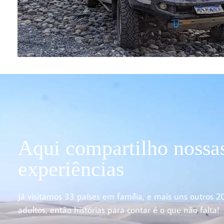
Aqui compartilho nossa
experiências
Já visitamos 33 países em família, e mais uns outros 2
adultos, então histórias para contar é o que não falta!