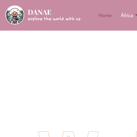
Home
África