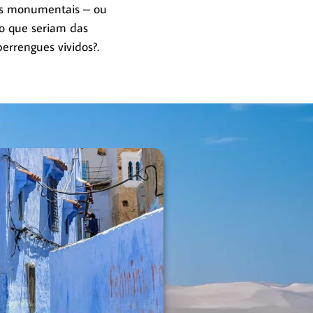
ues monumentais – ou
 o que seriam das
perrengues vividos?.