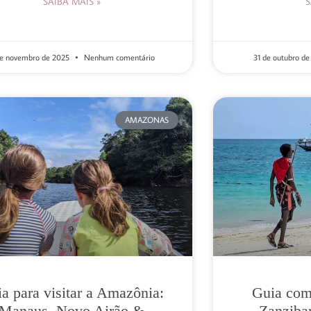
SAIBA MAIS »
S
de novembro de 2025
Nenhum comentário
31 de outubro d
AMAZONAS
a para visitar a Amazônia:
Guia comp
Manaus, Novo Airão &
Zanzibar